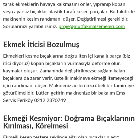
tarak ekmeklerin havaya kalkmasını önler, yıpranıp kopan
veya ayarsız bıçaklar plastik tarafı keser, parçalar. Bu takdirde
makinenin kesim randımanı düşer. Değiştirilmesi gereklidir.
Sorularınızı yazabilirsiniz.
proje@mutfakmalzemeleri.com
Ekmek İticisi Bozulmuş
Ekmekleri kesme bıçaklarına doğru iten içi kanallı parça (biz
itici diyoruz) kopan bıçakların vurmasıyla deforme olur,
kaymalar oluşur. Zamanında değiştirilmezse sağlam kalan
bıçaklara da zarar verir, üstelik makineye ekmeği itemeyeceği
için randımanı düşer. Makineniz acilen tecrübeli bir tamirciye
götürülmelidir. Lütfen getirin makinenize bir bakalım Ems
Servis Feriköy 0212 2370749
Ekmeği Kesmiyor: Doğrama Bıçaklarının
Kırılması, Körelmesi
Ekmeği kesen testere şeklinde ağzı olan bıçakların ağız