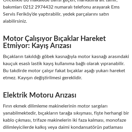
Öncelikle bu makalede bahsi geçen, markasına ait tamir,
bakımları 0212 2974432 numaralı telefonu arayarak Ems
Servis Feriköy’de yaptırabilir, yedek parçalarını satın
alabilirsiniz.
Motor Çalışıyor Bıçaklar Hareket
Etmiyor: Kayış Arızası
Bıçakların takıldığı göbek kasnağıyla motor kasnağı arasındaki
kauçuk esaslı lastik kayış kullanıma bağlı olarak yıpranabilir.
Bu takdirde motor çalışır fakat bıçaklar aşağı yukarı hareket
etmez. Kayışın değiştirilmesi gereklidir.
Elektrik Motoru Arızası
Fırın ekmek dilimleme makinelerinin motor sargıları
yanabilmektedir, bıçakların tarağa sıkışması, fişte herhangi bir
kablo çıkması, trifaze makinelerin iki faza kalması, monofaze
dilimleyicilerde kalkış veya daimi kondansatörün patlaması