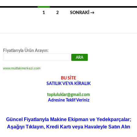
Yazı
1
2
SONRAKI →
dolaşımı
Fiyatlarıyla Ürün Arayın:
www.mutfakmerkezi.com
BU SİTE
SATILIK VEYA KİRALIK
topluluklar@gmail.com
Adresine Teklif Veriniz
Güncel Fiyatlarıyla Makine Ekipman ve Yedekparçalar;
Aşağıyı Tıklayın, Kredi Kartı veya Havaleyle Satın Alın