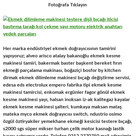
Fotoğrafa Tıklayın
Her marka endüstriyel ekmek doğrayıcısının tamirini
yapıyoruz; alveo arisco atalay bakanoğlu ekmek kesme
makinesi tamiri, bakermak baster başkent bereket fırın
ekmeği parçalama makinası, boğaziçi bosfor by kitchen
dirmak ekmek dilimleme makinesi bıçağı değiştirme servisi,
edesa eds electrolux empero fabrika tipi ekmek kesme
makinesi tamircisi, enkomak ergünler fagor gönül ekmek
kesme makinesi yayı, halsan inoksan iz-ak kalitegaz kayalar
ekmek kesme makinesi şalteri, kumkaya maksan mataş
mateka myco ekmek doğrayıcısı switch, ndustrio osimo
özgül öztiryakiler yemekhane ekmeği kesicisi testere bıçağı,
s2000 sgs süper mikser turhan çelik motor kasnağı lastik