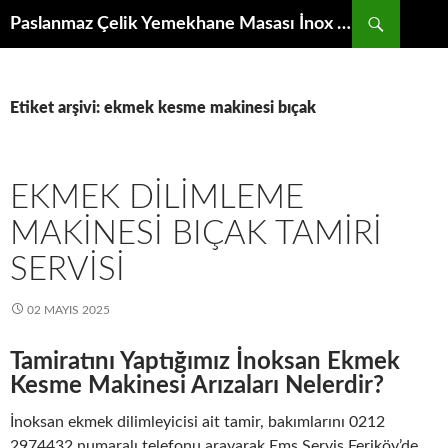
İçeriğe
Ara
Paslanmaz Çelik Yemekhane Masası İnox Krom Bulaşıkhane Evyesi Tezgahı
atla
Etiket arşivi: ekmek kesme makinesi bıçak
EKMEK DILIMLEME
MAKINESI BIÇAK TAMIRI
SERVISI
02 MAYIS 2025
Tamiratını Yaptığımız İnoksan Ekmek
Kesme Makinesi Arızaları Nelerdir?
İnoksan ekmek dilimleyicisi ait tamir, bakımlarını 0212
2974432 numaralı telefonu arayarak Ems Servis Feriköy’de