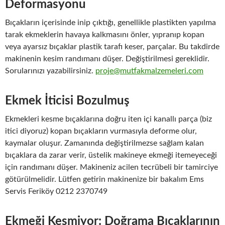
Deformasyonu
Bıçakların içerisinde inip çıktığı, genellikle plastikten yapılma
tarak ekmeklerin havaya kalkmasını önler, yıpranıp kopan
veya ayarsız bıçaklar plastik tarafı keser, parçalar. Bu takdirde
makinenin kesim randımanı düşer. Değiştirilmesi gereklidir.
Sorularınızı yazabilirsiniz.
proje@mutfakmalzemeleri.com
Ekmek İticisi Bozulmuş
Ekmekleri kesme bıçaklarına doğru iten içi kanallı parça (biz
itici diyoruz) kopan bıçakların vurmasıyla deforme olur,
kaymalar oluşur. Zamanında değiştirilmezse sağlam kalan
bıçaklara da zarar verir, üstelik makineye ekmeği itemeyeceği
için randımanı düşer. Makineniz acilen tecrübeli bir tamirciye
götürülmelidir. Lütfen getirin makinenize bir bakalım Ems
Servis Feriköy 0212 2370749
Ekmeği Kesmiyor: Doğrama Bıçaklarının