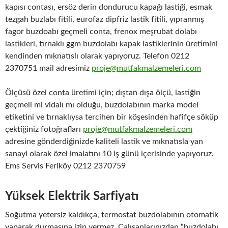
kapısı contası, ersöz derin dondurucu kapağı lastiği, esmak
tezgah buzlabı fitili, eurofaz dipfriz lastik fitili, yıpranmış
fagor buzdoabı geçmeli conta, frenox meşrubat dolabı
lastikleri, tırnaklı ggm buzdolabı kapak lastiklerinin üretimini
kendinden mıknatıslı olarak yapıyoruz. Telefon 0212
2370751 mail adresimiz
proje@mutfakmalzemeleri.com
Ölçüsü özel conta üretimi için; dıştan dışa ölçü, lastiğin
geçmeli mi vidalı mı olduğu, buzdolabının marka model
etiketini ve tırnaklıysa tercihen bir köşesinden hafifçe söküp
çektiğiniz fotoğrafları
proje@mutfakmalzemeleri.com
adresine gönderdiğinizde kaliteli lastik ve mıknatısla yan
sanayi olarak özel imalatını 10 iş günü içerisinde yapıyoruz.
Ems Servis Feriköy 0212 2370759
Yüksek Elektrik Sarfiyatı
Soğutma yetersiz kaldıkça, termostat buzdolabının otomatik
yaparak durmasına izin vermez. Çalışanlarınızdan “buzdolabı