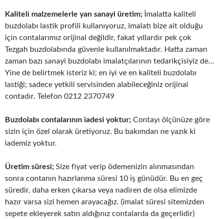
Kaliteli malzemelerle yan sanayi üretim;
İmalatta kaliteli
buzdolabı lastik profili kullanıyoruz, imalatı bize ait olduğu
için contalarımız orijinal değildir, fakat yıllardır pek çok
Tezgah buzdolabında güvenle kullanılmaktadır. Hatta zaman
zaman bazı sanayi buzdolabı imalatçılarının tedarikçisiyiz de…
Yine de belirtmek isteriz ki; en iyi ve en kaliteli buzdolabı
lastiği; sadece yetkili servisinden alabileceğiniz orijinal
contadır. Telefon 0212 2370749
Buzdolabı contalarının iadesi yoktur;
Contayı ölçünüze göre
sizin için özel olarak üretiyoruz. Bu bakımdan ne yazık ki
iademiz yoktur.
Üretim süresi;
Size fiyat verip ödemenizin alınmasından
sonra contanın hazırlanma süresi 10 iş günüdür. Bu en geç
süredir, daha erken çıkarsa veya nadiren de olsa elimizde
hazır varsa sizi hemen arayacağız. (imalat süresi sitemizden
sepete ekleyerek satın aldığınız contalarda da geçerlidir)