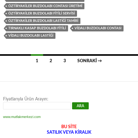
ÖZTIRYAKILER BUZDOLABI CONTASI ÜRETIMI
ÖZTIRYAKILER BUZDOLABI FITILI SERVISI
ÖZTIRYAKILER BUZDOLABI LASTIĞI TAMIRI
TIRNAKLI KASAP BUZDOLABI FITILI
VIDALI BUZDOLABI CONTASI
VIDALI BUZDOLABI LASTIĞI
Yazı
1
2
3
SONRAKI →
dolaşımı
Fiyatlarıyla Ürün Arayın:
www.mutfakmerkezi.com
BU SİTE
SATILIK VEYA KİRALIK