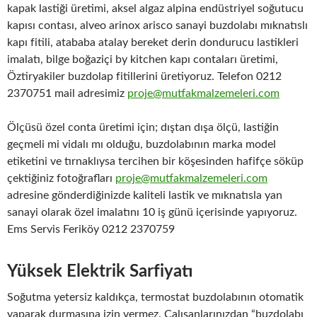
kapak lastiği üretimi, aksel algaz alpina endüstriyel soğutucu
kapısı contası, alveo arinox arisco sanayi buzdolabı mıknatıslı
kapı fitili, atababa atalay bereket derin dondurucu lastikleri
imalatı, bilge boğaziçi by kitchen kapı contaları üretimi,
Öztiryakiler buzdolap fitillerini üretiyoruz. Telefon 0212
2370751 mail adresimiz
proje@mutfakmalzemeleri.com
Ölçüsü özel conta üretimi için; dıştan dışa ölçü, lastiğin
geçmeli mi vidalı mı olduğu, buzdolabının marka model
etiketini ve tırnaklıysa tercihen bir köşesinden hafifçe söküp
çektiğiniz fotoğrafları
proje@mutfakmalzemeleri.com
adresine gönderdiğinizde kaliteli lastik ve mıknatısla yan
sanayi olarak özel imalatını 10 iş günü içerisinde yapıyoruz.
Ems Servis Feriköy 0212 2370759
Yüksek Elektrik Sarfiyatı
Soğutma yetersiz kaldıkça, termostat buzdolabının otomatik
yaparak durmasına izin vermez. Çalışanlarınızdan “buzdolabı