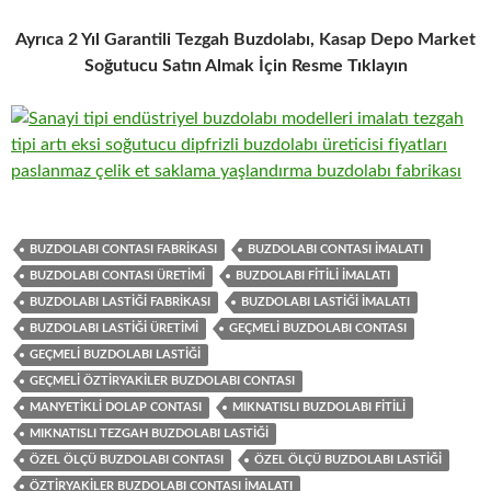
Ayrıca 2 Yıl Garantili Tezgah Buzdolabı, Kasap Depo Market
Soğutucu Satın Almak İçin Resme Tıklayın
BUZDOLABI CONTASI FABRIKASI
BUZDOLABI CONTASI IMALATI
BUZDOLABI CONTASI ÜRETIMI
BUZDOLABI FITILI IMALATI
BUZDOLABI LASTIĞI FABRIKASI
BUZDOLABI LASTIĞI IMALATI
BUZDOLABI LASTIĞI ÜRETIMI
GEÇMELI BUZDOLABI CONTASI
GEÇMELI BUZDOLABI LASTIĞI
GEÇMELI ÖZTIRYAKILER BUZDOLABI CONTASI
MANYETIKLI DOLAP CONTASI
MIKNATISLI BUZDOLABI FITILI
MIKNATISLI TEZGAH BUZDOLABI LASTIĞI
ÖZEL ÖLÇÜ BUZDOLABI CONTASI
ÖZEL ÖLÇÜ BUZDOLABI LASTIĞI
ÖZTIRYAKILER BUZDOLABI CONTASI IMALATI