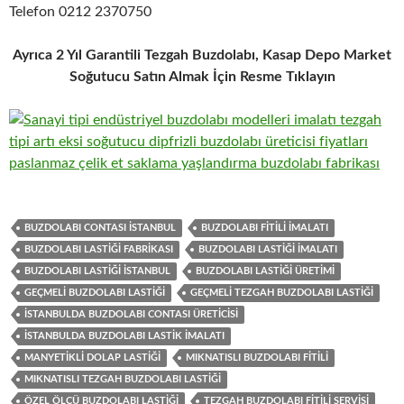
Telefon 0212 2370750
Ayrıca 2 Yıl Garantili Tezgah Buzdolabı, Kasap Depo Market
Soğutucu Satın Almak İçin Resme Tıklayın
BUZDOLABI CONTASI ISTANBUL
BUZDOLABI FITILI IMALATI
BUZDOLABI LASTIĞI FABRIKASI
BUZDOLABI LASTIĞI IMALATI
BUZDOLABI LASTIĞI ISTANBUL
BUZDOLABI LASTIĞI ÜRETIMI
GEÇMELI BUZDOLABI LASTIĞI
GEÇMELI TEZGAH BUZDOLABI LASTIĞI
ISTANBULDA BUZDOLABI CONTASI ÜRETICISI
ISTANBULDA BUZDOLABI LASTIK IMALATI
MANYETIKLI DOLAP LASTIĞI
MIKNATISLI BUZDOLABI FITILI
MIKNATISLI TEZGAH BUZDOLABI LASTIĞI
ÖZEL ÖLÇÜ BUZDOLABI LASTIĞI
TEZGAH BUZDOLABI FITILI SERVISI