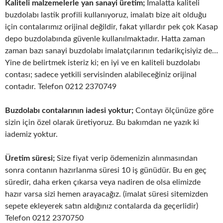
Kaliteli malzemelerle yan sanayi üretim;
İmalatta kaliteli
buzdolabı lastik profili kullanıyoruz, imalatı bize ait olduğu
için contalarımız orijinal değildir, fakat yıllardır pek çok Kasap
depo buzdolabında güvenle kullanılmaktadır. Hatta zaman
zaman bazı sanayi buzdolabı imalatçılarının tedarikçisiyiz de…
Yine de belirtmek isteriz ki; en iyi ve en kaliteli buzdolabı
contası; sadece yetkili servisinden alabileceğiniz orijinal
contadır. Telefon 0212 2370749
Buzdolabı contalarının iadesi yoktur;
Contayı ölçünüze göre
sizin için özel olarak üretiyoruz. Bu bakımdan ne yazık ki
iademiz yoktur.
Üretim süresi;
Size fiyat verip ödemenizin alınmasından
sonra contanın hazırlanma süresi 10 iş günüdür. Bu en geç
süredir, daha erken çıkarsa veya nadiren de olsa elimizde
hazır varsa sizi hemen arayacağız. (imalat süresi sitemizden
sepete ekleyerek satın aldığınız contalarda da geçerlidir)
Telefon 0212 2370750