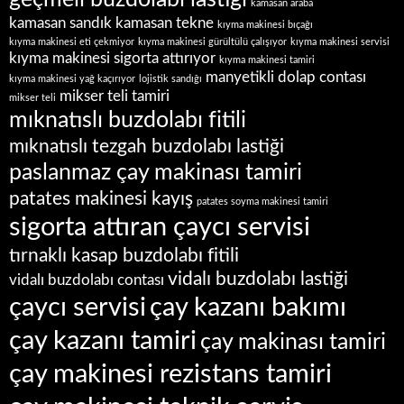
kamasan araba
kamasan sandık
kamasan tekne
kıyma makinesi bıçağı
kıyma makinesi eti çekmiyor
kıyma makinesi gürültülü çalışıyor
kıyma makinesi servisi
kıyma makinesi sigorta attırıyor
kıyma makinesi tamiri
manyetikli dolap contası
kıyma makinesi yağ kaçırıyor
lojistik sandığı
mikser teli tamiri
mikser teli
mıknatıslı buzdolabı fitili
mıknatıslı tezgah buzdolabı lastiği
paslanmaz çay makinası tamiri
patates makinesi kayış
patates soyma makinesi tamiri
sigorta attıran çaycı servisi
tırnaklı kasap buzdolabı fitili
vidalı buzdolabı lastiği
vidalı buzdolabı contası
çaycı servisi
çay kazanı bakımı
çay kazanı tamiri
çay makinası tamiri
çay makinesi rezistans tamiri