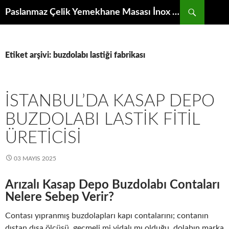
İçeriğe
Ara
Paslanmaz Çelik Yemekhane Masası İnox Krom Bulaşıkhane Evyesi Tezgahı
atla
Etiket arşivi: buzdolabı lastiği fabrikası
İSTANBUL’DA KASAP DEPO
BUZDOLABI LASTIK FITIL
ÜRETICISI
03 MAYIS 2025
Arızalı Kasap Depo Buzdolabı Contaları
Nelere Sebep Verir?
Contası yıpranmış buzdolapları kapı contalarını; contanın
dıştan dışa ölçüsü, geçmeli mi vidalı mı olduğu, dolabın marka