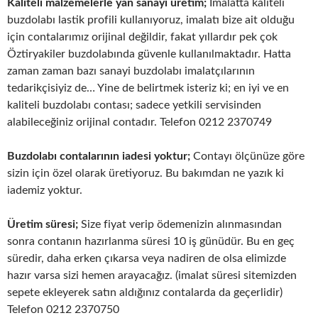
Kaliteli malzemelerle yan sanayi üretim;
İmalatta kaliteli
buzdolabı lastik profili kullanıyoruz, imalatı bize ait olduğu
için contalarımız orijinal değildir, fakat yıllardır pek çok
Öztiryakiler buzdolabında güvenle kullanılmaktadır. Hatta
zaman zaman bazı sanayi buzdolabı imalatçılarının
tedarikçisiyiz de… Yine de belirtmek isteriz ki; en iyi ve en
kaliteli buzdolabı contası; sadece yetkili servisinden
alabileceğiniz orijinal contadır. Telefon 0212 2370749
Buzdolabı contalarının iadesi yoktur;
Contayı ölçünüze göre
sizin için özel olarak üretiyoruz. Bu bakımdan ne yazık ki
iademiz yoktur.
Üretim süresi;
Size fiyat verip ödemenizin alınmasından
sonra contanın hazırlanma süresi 10 iş günüdür. Bu en geç
süredir, daha erken çıkarsa veya nadiren de olsa elimizde
hazır varsa sizi hemen arayacağız. (imalat süresi sitemizden
sepete ekleyerek satın aldığınız contalarda da geçerlidir)
Telefon 0212 2370750