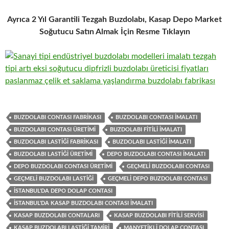
Ayrıca 2 Yıl Garantili Tezgah Buzdolabı, Kasap Depo Market
Soğutucu Satın Almak İçin Resme Tıklayın
BUZDOLABI CONTASI FABRIKASI
BUZDOLABI CONTASI IMALATI
BUZDOLABI CONTASI ÜRETIMI
BUZDOLABI FITILI IMALATI
BUZDOLABI LASTIĞI FABRIKASI
BUZDOLABI LASTIĞI IMALATI
BUZDOLABI LASTIĞI ÜRETIMI
DEPO BUZDOLABI CONTASI IMALATI
DEPO BUZDOLABI CONTASI ÜRETIMI
GEÇMELI BUZDOLABI CONTASI
GEÇMELI BUZDOLABI LASTIĞI
GEÇMELI DEPO BUZDOLABI CONTASI
İSTANBUL'DA DEPO DOLAP CONTASI
İSTANBUL'DA KASAP BUZDOLABI CONTASI IMALATI
KASAP BUZDOLABI CONTALARI
KASAP BUZDOLABI FITILI SERVISI
KASAP BUZDOLABI LASTIĞI TAMIRI
MANYETIKLI DOLAP CONTASI