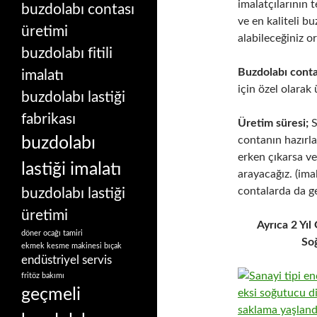
imalatçılarının t
buzdolabı contası
ve en kaliteli b
üretimi
alabileceğiniz o
buzdolabı fitili
Buzdolabı contal
imalatı
için özel olarak
buzdolabı lastiği
fabrikası
Üretim süresi;
S
buzdolabı
contanın hazırl
erken çıkarsa ve
lastiği imalatı
arayacağız. (ima
contalarda da g
buzdolabı lastiği
üretimi
Ayrıca 2 Yı
döner ocağı tamiri
Soğ
ekmek kesme makinesi bıçak
endüstriyel servis
fritöz bakımı
geçmeli