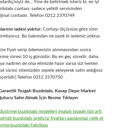
edarikçisiyiz de… Yine de belirtmek isteriz ki; en iyi
uzdolabı contası; sadece yetkili servisinden
rijinal contadır. Telefon 0212 2370749
arının iadesi yoktur;
Contayı ölçünüze göre sizin
 üretiyoruz. Bu bakımdan ne yazık ki iademiz yoktur.
ize fiyat verip ödemenizin alınmasından sonra
anma süresi 10 iş günüdür. Bu en geç süredir, daha
ya nadiren de olsa elimizde hazır varsa sizi hemen
lat süresi sitemizden sepete ekleyerek satın aldığınız
eçerlidir) Telefon 0212 2370750
l Garantili Tezgah Buzdolabı, Kasap Depo Market
utucu Satın Almak İçin Resme Tıklayın