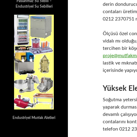
Paslanmaz Su Sebili –
derin dondurucu 
Endustriyel Su Sebilleri
contaları üretimi
0212 2370751 m
Ölçüsü özel cont
vidalı mı olduğu
tercihen bir köş
proje@mutfakma
lastik ve mıknat
içerisinde yapı
Yüksek Ele
Soğutma yetersi
yaparak durması
devamlı çalışıyo
Endustriyel Mutfak Aletleri
contalarını kont
telefon 0212 2