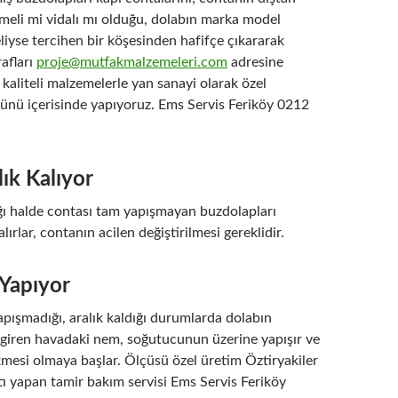
çmeli mi vidalı mı olduğu, dolabın marka model
liyse tercihen bir köşesinden hafifçe çıkararak
rafları
proje@mutfakmalzemeleri.com
adresine
kaliteli malzemelerle yan sanayi olarak özel
günü içerisinde yapıyoruz. Ems Servis Feriköy 0212
ık Kalıyor
ığı halde contası tam yapışmayan buzdolapları
alırlar, contanın acilen değiştirilmesi gereklidir.
Yapıyor
pışmadığı, aralık kaldığı durumlarda dolabın
i giren havadaki nem, soğutucunun üzerine yapışır ve
kmesi olmaya başlar. Ölçüsü özel üretim Öztiryakiler
ı yapan tamir bakım servisi Ems Servis Feriköy