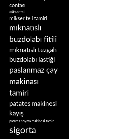
contası
mikser teli
mikser teli tamiri
mıknatıslı
buzdolabı fitili
mıknatıslı tezgah
buzdolabı lastiği
paslanmaz çay
makinası
tamiri
patates makinesi
kayış
patates soyma makinesi tamiri
sigorta