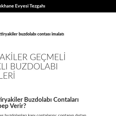
ıkhane Evyesi Tezgahı
ztiryakiler buzdolabı contası imalatı
AKILER GEÇMELI
LI BUZDOLABI
LERI
ryakiler Buzdolabı Contaları
bep Verir?
ş buzdolapları kapı contalarını; contanın dıştan