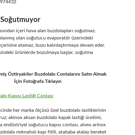
2974432
 Soğutmuyor
ısından içeri hava alan buzdolapları soğutmaz.
lanmış olan soğutucu evaporatör üzerindeki
içerisine atamaz, buzu kalınlaştırmaya devam eder.
isindeki ürünlerde bozulmaya başlar, soğutma
miş Öztiryakiler Buzdolabı Contalarını Satın Almak
İçin Fotoğrafa Tıklayın
icinde her marka ölçüsü özel buzdolabı lastiklerinin
ruz; akinox aksan buzdolabı kapak lastiği üretimi,
na endüstriyel soğutucu kapısı contası, alveo arinox
zdolabı mıknatıslı kapı fitili, atababa atalay bereket