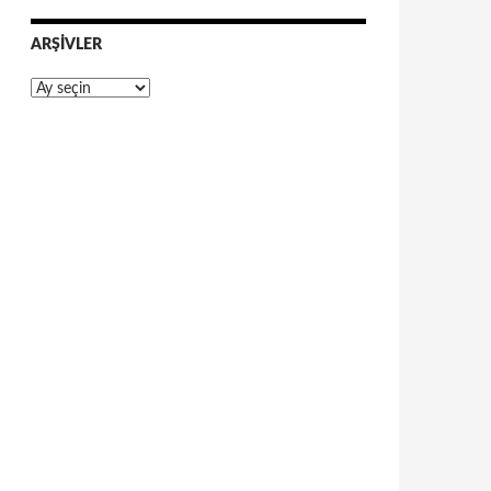
ARŞIVLER
Arşivler