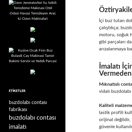
Öztiryakil
İçi buz tutan do
çalıştıkça; buz
motoru, soğuk h
gibi parçaları d
arızalanmaya ba
İmalatı İç
Vermeden
Mıknatıslı conta
vidalı buzdolabı
ETIKETLER
buzdolabı contası
Kaliteli malzem
fabrikası
lastik profili ku
buzdolabı contası
orijinal değildir
imalatı
güvenle kullanı