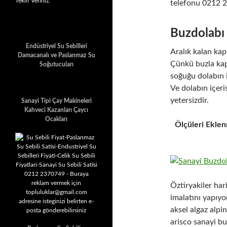
Teklif Veriniz.
telefonu 0212 
Buzdolabı
Endüstriyel Su Sebilleri
Aralık kalan kap
Damacanalı ve Paslanmaz Su
Çünkü buzla kap
Soğutucuları
soğuğu dolabın 
Ve dolabın içer
yetersizdir.
Sanayi Tipi Çay Makineleri
Kahveci Kazanları Çaycı
Ocakları
Ölçüleri Eklen
Öztiryakiler har
imalatını yapıyo
aksel algaz alpi
arisco sanayi bu