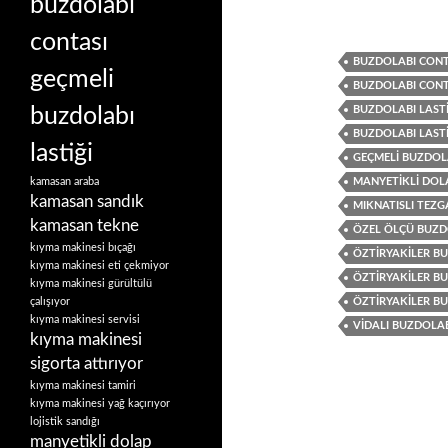
buzdolabı
contası
BUZDOLABI CONTA
geçmeli
BUZDOLABI CONT
buzdolabı
BUZDOLABI LASTI
BUZDOLABI LASTI
lastiği
GEÇMELI BUZDOLA
kamasan araba
MANYETIKLI DOL
kamasan sandık
MIKNATISLI TEZG
kamasan tekne
ÖZEL ÖLÇÜ BUZDO
kıyma makinesi bıçağı
ÖZTIRYAKILER BU
kıyma makinesi eti çekmiyor
ÖZTIRYAKILER BUZ
kıyma makinesi gürültülü
çalışıyor
ÖZTIRYAKILER BU
kıyma makinesi servisi
VIDALI BUZDOLAB
kıyma makinesi
sigorta attırıyor
kıyma makinesi tamiri
kıyma makinesi yağ kaçırıyor
lojistik sandığı
manyetikli dolap