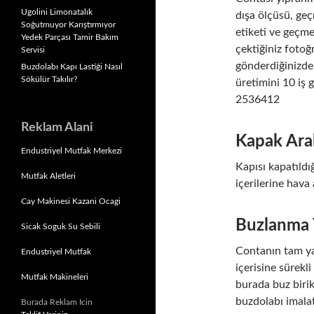
Ugolini Limonatalık
dışa ölçüsü, ge
Soğutmuyor Karıştırmıyor
etiketi ve geçme
Yedek Parçası Tamir Bakım
çektiğiniz fotoğ
Servisi
gönderdiğinizde 
Buzdolabı Kapı Lastiği Nasıl
Sökülür Takılır?
üretimini 10 iş 
2536412
Reklam Alani
Kapak Aral
Endustriyel Mutfak Merkezi
Kapısı kapatıld
Mutfak Aletleri
içerilerine hava 
Cay Makinesi Kazani Ocagi
Buzlanma 
Sicak Soguk Su Sebili
Contanın tam ya
Endustriyel Mutfak
içerisine sürekl
Mutfak Makineleri
burada buz biri
buzdolabı imalat
Burada Reklam Icin