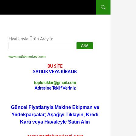
Fiyatlarıyla Ürün Arayın:
www.mutfakmerkezi.com
BU SİTE
SATILIK VEYA KİRALIK
topluluklar@gmail.com
Adresine Teklif Veriniz
Güncel Fiyatlarıyla Makine Ekipman ve
Yedekparçalar; Aşağıyı Tıklayın, Kredi
Kartı veya Havaleyle Satın Alın