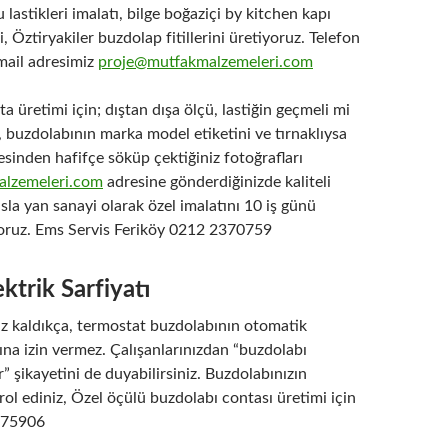
lastikleri imalatı, bilge boğaziçi by kitchen kapı
, Öztiryakiler buzdolap fitillerini üretiyoruz. Telefon
ail adresimiz
proje@mutfakmalzemeleri.com
a üretimi için; dıştan dışa ölçü, lastiğin geçmeli mi
, buzdolabının marka model etiketini ve tırnaklıysa
esinden hafifçe söküp çektiğiniz fotoğrafları
lzemeleri.com
adresine gönderdiğinizde kaliteli
ısla yan sanayi olarak özel imalatını 10 iş günü
yoruz. Ems Servis Feriköy 0212 2370759
ktrik Sarfiyatı
z kaldıkça, termostat buzdolabının otomatik
na izin vermez. Çalışanlarınızdan “buzdolabı
r” şikayetini de duyabilirsiniz. Buzdolabınızın
rol ediniz, Özel öçülü buzdolabı contası üretimi için
375906