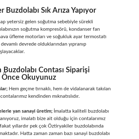
er Buzdolabı Sık Arıza Yapıyor
lap yetersiz gelen soğutma sebebiyle sürekli
dolabınızın soğutma kompresörü, kondanser fan
ava üfleme motorları ve soğukluk ayar termostatı
a devamlı devrede olduklarından yıpranıp
şlayacaklar.
in Buzdolabı Contası Siparişi
 Önce Okuyunuz
lar;
Hem geçme tırnaklı, hem de vidalanarak takılan
 contalarımız kendinden mıknatıslıdır.
elerle yan sanayi üretim;
İmalatta kaliteli buzdolabı
llanıyoruz, imalatı bize ait olduğu için contalarımız
, fakat yıllardır pek çok Öztiryakiler buzdolabında
lmaktadır. Hatta zaman zaman bazı sanayi buzdolabı