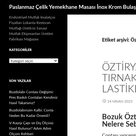
Ara
Paslanmaz Çelik Yemekhane Masası İnox Krom Bulaş
İçeriğe
Endüstriyel Mutfak İmalatçısı
Fiyatları Lokanta Restoran
atla
Mutfağı Üreticisi Sanayi
Mutfak Ekipmanları Üretimi
Fabrikası Mağazası
Etiket arşivi: Ö
KATEGORILER
Kategoriler
ÖZTIRY
TIRNAK
SON YAZILAR
LASTIK
Buzdolabı Contası Değişimi:
Pres Baskılı Contaları Kendiniz
14 NISAN 2025
Nasıl Takarsınız?
Buzdolabınızın Kalbi: Conta
Bozuk Özti
Neden Bu Kadar Önemli?
Nelere Se
V-Kayışı Çapı ve Dış Ölçüsü
Nasıl Bulunur? Adım Adım
Ölçüm Rehberi
Contası yıpranmı