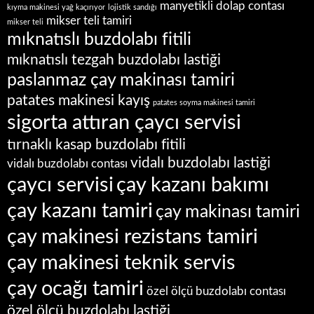
manyetikli dolap contası
kıyma makinesi yağ kaçırıyor
lojistik sandığı
mikser teli tamiri
mikser teli
mıknatıslı buzdolabı fitili
mıknatıslı tezgah buzdolabı lastiği
paslanmaz çay makinası tamiri
patates makinesi kayış
patates soyma makinesi tamiri
sigorta attıran çaycı servisi
tırnaklı kasap buzdolabı fitili
vidalı buzdolabı lastiği
vidalı buzdolabı contası
çaycı servisi
çay kazanı bakımı
çay kazanı tamiri
çay makinası tamiri
çay makinesi rezistans tamiri
çay makinesi teknik servis
çay ocağı tamiri
özel ölçü buzdolabı contası
özel ölçü buzdolabı lastiği