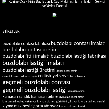
ETIKETLER
buzdolabı contası imalatı
buzdolabı contası fabrikası
buzdolabı contası üretimi
buzdolabı fitili imalatı
buzdolabı lastiği fabrikası
buzdolabı lastiği imalatı
buzdolabı lastiği üretimi
döner ocağı tamiri
endüstriyel servis
ekmek kesme makinesi bıçak
fritöz bakımı
geçmeli buzdolabı contası
geçmeli buzdolabı lastiği
kamasan araba
kamasan sandık
kamasan tekne
kıyma makinesi bıçağı
kıyma makinesi eti çekmiyor
kıyma makinesi gürültülü çalışıyor
kıyma makinesi servisi
kıyma makinesi sigorta attırıyor
kıyma makinesi tamiri