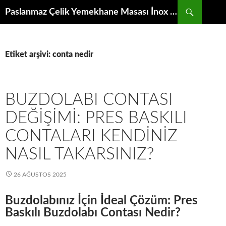
İçeriğe
Ara
Paslanmaz Çelik Yemekhane Masası İnox Krom Bulaşıkhane Evyesi Tezgahı
atla
Etiket arşivi: conta nedir
BUZDOLABI CONTASI
DEĞIŞIMI: PRES BASKILI
CONTALARI KENDINIZ
NASIL TAKARSINIZ?
26 AĞUSTOS 2025
Buzdolabınız İçin İdeal Çözüm: Pres
Baskılı Buzdolabı Contası Nedir?