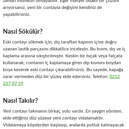
zaman mümkün olmayabilir. Eğer maliyet odaklı bir çözüm
arıyorsanız, yeni bir contayla değişimi kendiniz de
yapabilirsiniz.
Nasıl Sökülür?
Eski contayı sökmek için, dış taraftan kapının içine doğru
uzanan lastik parçasını dikkatlice inceleyin. Bu kısım, dış ve iç
kaplama arasına sıkıştırılmıştır. Keskin bir bıçak veya falçata
kullanarak, contanın iç kaplamaya giren dip kısmını boydan
boya keserek eski contayı çıkarabilirsiniz. Bu sayede, kapağa
zarar vermeden düz bir yüzey elde edersiniz. Telefon:
0212
237 07 59
Nasıl Takılır?
Yeni contayı takmanın birkaç yolu vardır. En yaygın yöntem,
elde ettiğiniz düz yüzeye yeni contayı vidalamaktır.
Vidalamaya köşelerden başlayıp, aralarda potluk kalmayacak