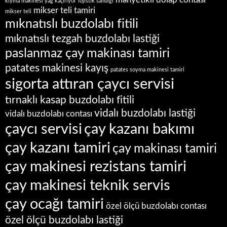
manyetikli dolap contası
kıyma makinesi yağ kaçırıyor
lojistik sandığı
mikser teli tamiri
mikser teli
mıknatıslı buzdolabı fitili
mıknatıslı tezgah buzdolabı lastiği
paslanmaz çay makinası tamiri
patates makinesi kayış
patates soyma makinesi tamiri
sigorta attıran çaycı servisi
tırnaklı kasap buzdolabı fitili
vidalı buzdolabı lastiği
vidalı buzdolabı contası
çaycı servisi
çay kazanı bakımı
çay kazanı tamiri
çay makinası tamiri
çay makinesi rezistans tamiri
çay makinesi teknik servis
çay ocağı tamiri
özel ölçü buzdolabı contası
özel ölçü buzdolabı lastiği