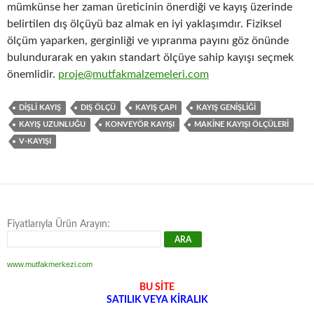
mümkünse her zaman üreticinin önerdiği ve kayış üzerinde
belirtilen dış ölçüyü baz almak en iyi yaklaşımdır. Fiziksel
ölçüm yaparken, gerginliği ve yıpranma payını göz önünde
bulundurarak en yakın standart ölçüye sahip kayışı seçmek
önemlidir.
proje@mutfakmalzemeleri.com
DIŞLI KAYIŞ
DIŞ ÖLÇÜ
KAYIŞ ÇAPI
KAYIŞ GENIŞLIĞI
KAYIŞ UZUNLUĞU
KONVEYÖR KAYIŞI
MAKINE KAYIŞI ÖLÇÜLERI
V-KAYIŞI
Fiyatlarıyla Ürün Arayın:
www.mutfakmerkezi.com
BU SİTE
SATILIK VEYA KİRALIK