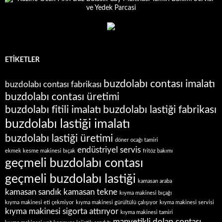
ETIKETLER
buzdolabı contası imalatı
buzdolabı contası fabrikası
buzdolabı contası üretimi
buzdolabı fitili imalatı
buzdolabı lastiği fabrikası
buzdolabı lastiği imalatı
buzdolabı lastiği üretimi
döner ocağı tamiri
endüstriyel servis
ekmek kesme makinesi bıçak
fritöz bakımı
geçmeli buzdolabı contası
geçmeli buzdolabı lastiği
kamasan araba
kamasan sandık
kamasan tekne
kıyma makinesi bıçağı
kıyma makinesi eti çekmiyor
kıyma makinesi gürültülü çalışıyor
kıyma makinesi servisi
kıyma makinesi sigorta attırıyor
kıyma makinesi tamiri