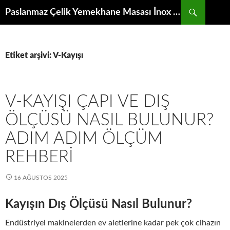
İçeriğe
Ara
Paslanmaz Çelik Yemekhane Masası İnox Krom Bulaşıkhane Evyesi Tezgahı
atla
Etiket arşivi: V-Kayışı
V-KAYIŞI ÇAPI VE DIŞ
ÖLÇÜSÜ NASIL BULUNUR?
ADIM ADIM ÖLÇÜM
REHBERI
16 AĞUSTOS 2025
Kayışın Dış Ölçüsü Nasıl Bulunur?
Endüstriyel makinelerden ev aletlerine kadar pek çok cihazın